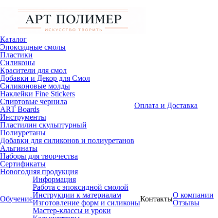
Каталог
Эпоксидные смолы
Пластики
Силиконы
Красители для смол
Добавки и Декор для Смол
Силиконовые молды
Наклейки Fine Stickers
Спиртовые чернила
Оплата и Доставка
ART Boards
Инструменты
Пластилин скульптурный
Полиуретаны
Добавки для силиконов и полиуретанов
Альгинаты
Наборы для творчества
Сертификаты
Новогодняя продукция
Информация
Работа с эпоксидной смолой
Инструкции к материалам
О компании
Обучение
Контакты
Изготовление форм и силиконы
Отзывы
Мастер-классы и уроки