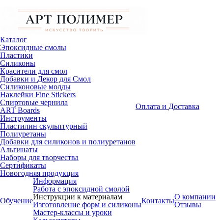
Каталог
Эпоксидные смолы
Пластики
Силиконы
Красители для смол
Добавки и Декор для Смол
Силиконовые молды
Наклейки Fine Stickers
Спиртовые чернила
Оплата и Доставка
ART Boards
Инструменты
Пластилин скульптурный
Полиуретаны
Добавки для силиконов и полиуретанов
Альгинаты
Наборы для творчества
Сертификаты
Новогодняя продукция
Информация
Работа с эпоксидной смолой
Инструкции к материалам
О компании
Обучение
Контакты
Изготовление форм и силиконы
Отзывы
Мастер-классы и уроки