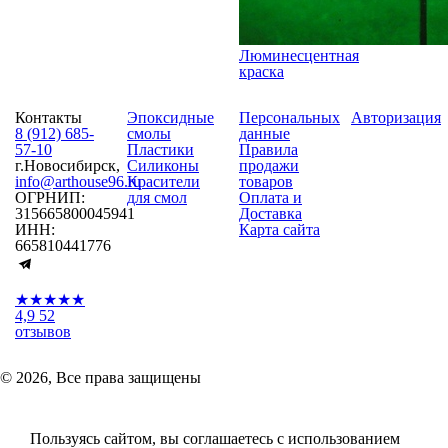
Люминесцентная
краска
Контакты
Эпоксидные
Персональных
Авторизация
8 (912) 685-
смолы
данные
57-10
Пластики
Правила
г.Новосибирск,
Силиконы
продажи
info@arthouse96.ru
Красители
товаров
ОГРНИП:
для смол
Оплата и
315665800045941
Доставка
ИНН:
Карта сайта
665810441776
★★★★★
4,9
52
отзывов
© 2026, Все права защищены
Пользуясь сайтом, вы соглашаетесь с использованием