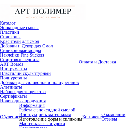
Каталог
Эпоксидные смолы
Пластики
Силиконы
Красители для смол
Добавки и Декор для Смол
Силиконовые молды
Наклейки Fine Stickers
Спиртовые чернила
Оплата и Доставка
ART Boards
Инструменты
Пластилин скульптурный
Полиуретаны
Добавки для силиконов и полиуретанов
Альгинаты
Наборы для творчества
Сертификаты
Новогодняя продукция
Информация
Работа с эпоксидной смолой
Инструкции к материалам
О компании
Обучение
Контакты
Изготовление форм и силиконы
Отзывы
Мастер-классы и уроки