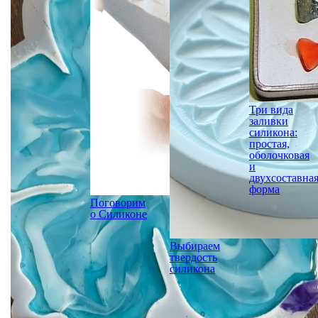
Три вида
заливки
силикона:
простая,
оболочковая
и
двухсоставна
форма
Поговорим
о Силиконе
Выбираем
твердость
силикона