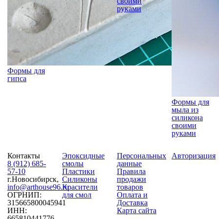
своими
руками
Формы для
гипса
Формы для
мыла из
силикона
своими
руками
Контакты
Эпоксидные
Персональных
Авторизация
8 (912) 685-
смолы
данные
57-10
Пластики
Правила
г.Новосибирск,
Силиконы
продажи
info@arthouse96.ru
Красители
товаров
ОГРНИП:
для смол
Оплата и
315665800045941
Доставка
ИНН:
Карта сайта
665810441776