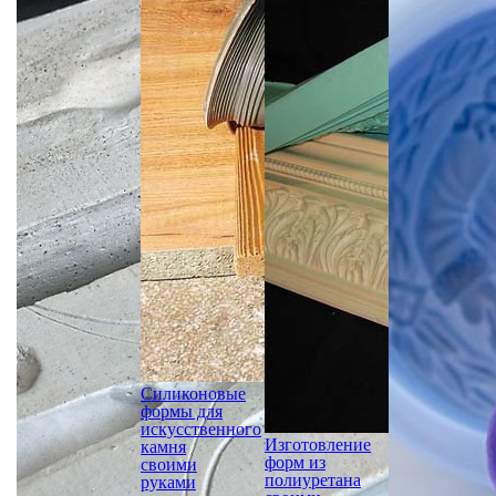
Силиконовые
формы для
искусственного
Изготовление
камня
форм из
своими
полиуретана
руками