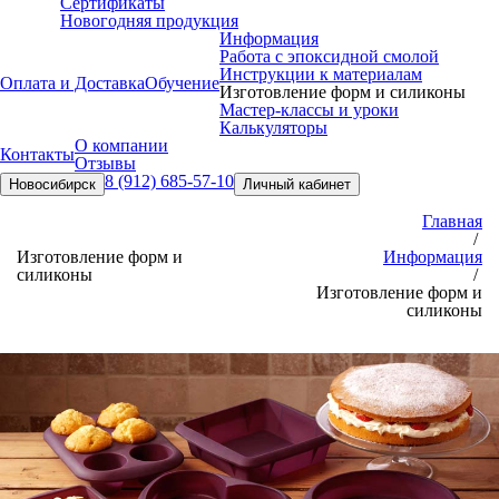
Сертификаты
Новогодняя продукция
Информация
Работа с эпоксидной смолой
Инструкции к материалам
Оплата и Доставка
Обучение
Изготовление форм и силиконы
Мастер-классы и уроки
Калькуляторы
О компании
Контакты
Отзывы
8 (912) 685-57-10
Новосибирск
Личный кабинет
Главная
/
Изготовление форм и
Информация
силиконы
/
Изготовление форм и
силиконы