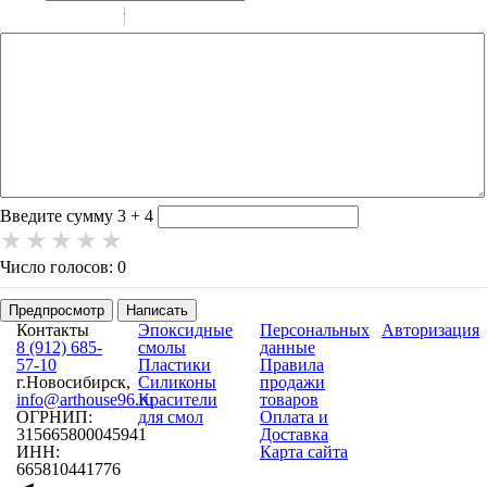
-
-
-
-
-
-
-
-
-
-
-
-
-
-
-
Введите сумму 3 + 4
Число голосов: 0
Предпросмотр
Написать
Контакты
Эпоксидные
Персональных
Авторизация
8 (912) 685-
смолы
данные
57-10
Пластики
Правила
г.Новосибирск,
Силиконы
продажи
info@arthouse96.ru
Красители
товаров
ОГРНИП:
для смол
Оплата и
315665800045941
Доставка
ИНН:
Карта сайта
665810441776