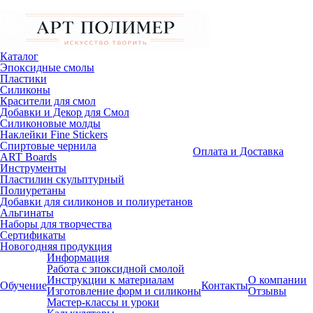
Каталог
Эпоксидные смолы
Пластики
Силиконы
Красители для смол
Добавки и Декор для Смол
Силиконовые молды
Наклейки Fine Stickers
Спиртовые чернила
Оплата и Доставка
ART Boards
Инструменты
Пластилин скульптурный
Полиуретаны
Добавки для силиконов и полиуретанов
Альгинаты
Наборы для творчества
Сертификаты
Новогодняя продукция
Информация
Работа с эпоксидной смолой
Инструкции к материалам
О компании
Обучение
Контакты
Изготовление форм и силиконы
Отзывы
Мастер-классы и уроки